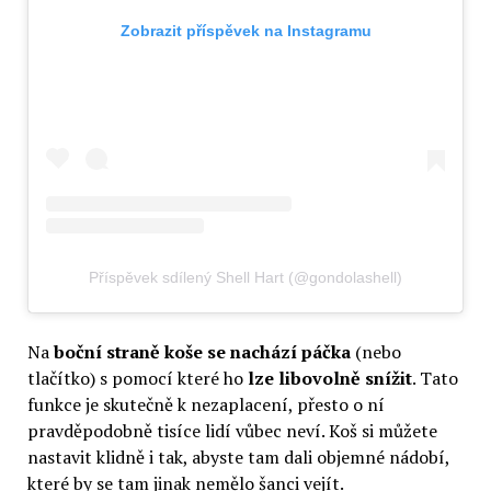
Zobrazit příspěvek na Instagramu
Příspěvek sdílený Shell Hart (@gondolashell)
Na
boční straně koše se nachází páčka
(nebo
tlačítko) s pomocí které ho
lze libovolně snížit
. Tato
funkce je skutečně k nezaplacení, přesto o ní
pravděpodobně tisíce lidí vůbec neví. Koš si můžete
nastavit klidně i tak, abyste tam dali objemné nádobí,
které by se tam jinak nemělo šanci vejít.