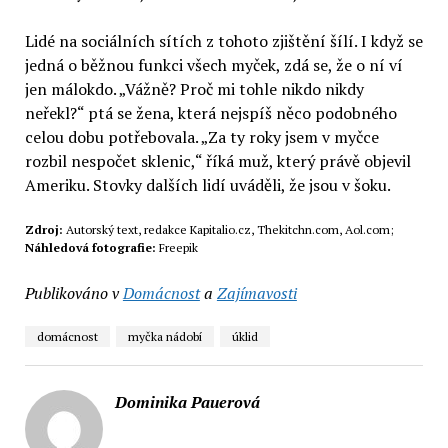
Lidé na sociálních sítích z tohoto zjištění šílí. I když se
jedná o běžnou funkci všech myček, zdá se, že o ní ví
jen málokdo. „Vážně? Proč mi tohle nikdo nikdy
neřekl?“ ptá se žena, která nejspíš něco podobného
celou dobu potřebovala. „Za ty roky jsem v myčce
rozbil nespočet sklenic,“ říká muž, který právě objevil
Ameriku. Stovky dalších lidí uváděli, že jsou v šoku.
Zdroj:
Autorský text, redakce Kapitalio.cz, Thekitchn.com, Aol.com;
Náhledová fotografie:
Freepik
Publikováno v
Domácnost
a
Zajímavosti
domácnost
myčka nádobí
úklid
Dominika Pauerová