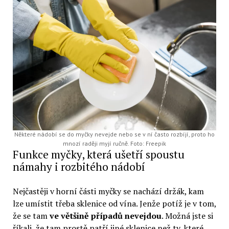
Některé nádobí se do myčky nevejde nebo se v ní často rozbíjí, proto ho
mnozí raději myjí ručně. Foto: Freepik
Funkce myčky, která ušetří spoustu
námahy i rozbitého nádobí
Nejčastěji v horní části myčky se nachází držák, kam
lze umístit třeba sklenice od vína. Jenže potíž je v tom,
že se tam
ve většině případů nevejdou
. Možná jste si
říkali, že tam prostě patří jiné sklenice než ty, které