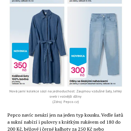
Nová jarní kolekce sází na jednoduchost: Zaujmou vzdušné šaty, lehký
svetr i volnější džíny
(Zdroj: Pepco.cz)
Pepco navíc nesází jen na jeden typ kousku. Vedle šatů
a sukní nabízí i pulovry s krátkým rukávem od 180 do
200 Kč, béžové i černé kalhoty za 250 Kč nebo