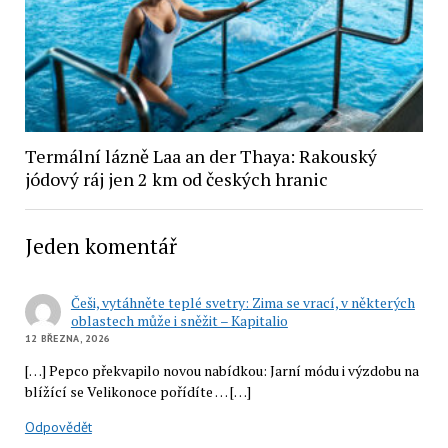
Termální lázně Laa an der Thaya: Rakouský
jódový ráj jen 2 km od českých hranic
Jeden komentář
Češi, vytáhněte teplé svetry: Zima se vrací, v některých
oblastech může i sněžit – Kapitalio
12 BŘEZNA, 2026
[…] Pepco překvapilo novou nabídkou: Jarní módu i výzdobu na
blížící se Velikonoce pořídíte … […]
Odpovědět