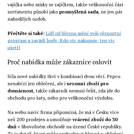
vajíčka nebo misky se zajíčkem, takže velikonoční část
sortimentu působí jako
promyšlená sada
, ne jen pár
nahodilých ozdob.
Přečtěte si také:
Lidl od března mění svůj věrnostní
program a zavádí body: Kdo víc nakupuje, ten víc
ušetří
Proč nabídka může zákaznice oslovit
Síla nové nabídky tkví v kombinaci dvou věcí. Pepco
nenabízí jen oblečení, ale i
sezonní zboží pro
domácnost
, takže zákazník nemusí řešit, zda jde do
obchodu pro šaty, nebo pro velikonoční výzdobu.
Na webu navíc firma připomíná, že má v Česku více
než 200 prodejen a umožňuje
vrácení zboží do 30
dnů
v libovolném obchodě na území České republiky.
To je detail, který může rozhodovat hlavně u oblečení