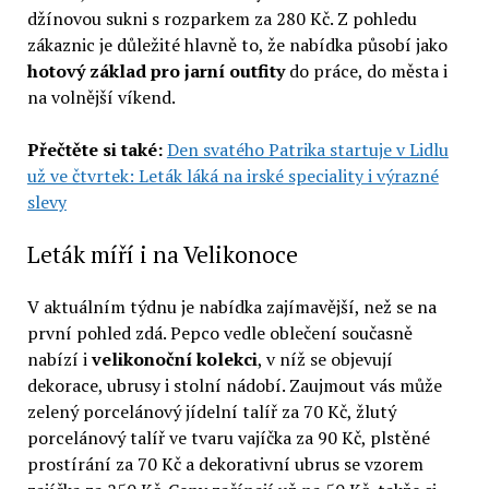
džínovou sukni s rozparkem za 280 Kč. Z pohledu
zákaznic je důležité hlavně to, že nabídka působí jako
hotový základ pro jarní
outfity
do práce, do města i
na volnější víkend.
Přečtěte si také:
Den svatého Patrika startuje v Lidlu
už ve čtvrtek: Leták láká na irské speciality i výrazné
slevy
Leták míří i na Velikonoce
V aktuálním týdnu je nabídka zajímavější, než se na
první pohled zdá. Pepco vedle oblečení současně
nabízí i
velikonoční kolekci
, v níž se objevují
dekorace, ubrusy i stolní nádobí. Zaujmout vás může
zelený porcelánový jídelní talíř za 70 Kč, žlutý
porcelánový talíř ve tvaru vajíčka za 90 Kč, plstěné
prostírání za 70 Kč a dekorativní ubrus se vzorem