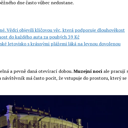
 běžného dne často vůbec nedostane.
dné. Vědci objevili klíčovou věc, která podporuje dlouhověkost
tnost do každého auta za pouhých 39 Kč
pské letovisko s krásnými plážemi láká na levnou dovolenou
telná a pevně daná otevírací dobou.
Muzejní noci
ale pracují 
návštěvník má často pocit, že vstupuje do prostoru, který se