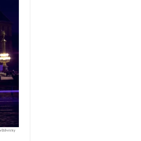
vštěvníky