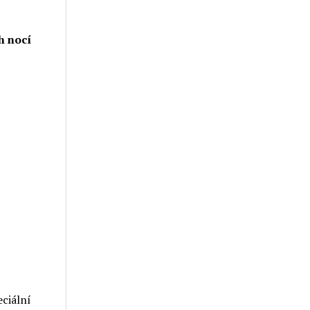
h nocí
eciální