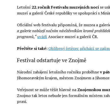
Letošní
22. ročník Festivalu muzejních nocí
se usk
muzeí a galerií České republiky ve spolupráci s Mini
Oficiální web festivalu připomíná, že muzea a galeri
a galerie nabízejí nočním návštěvníkům kromě prohlídek
programů,“
uvádí
Asociace muzeí a galerií ČR.
Přečtěte si také:
Oblíbený řetězec přichází se zajím
Festival odstartuje ve Znojmě
Národní zahájení letošního ročníku proběhne
v pát
Jihomoravským krajem, městem Znojmem a Jihomo
Veřejnost se může těšit hlavně na
Znojemskou muz
Znojmo tak letos nebude jen formálním místem zaháje
praxi.