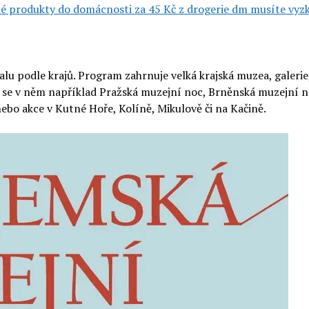
vné produkty do domácnosti za 45 Kč z drogerie dm musíte vyz
alu podle krajů. Program zahrnuje velká krajská muzea, galeri
í se v něm například Pražská muzejní noc, Brněnská muzejní n
bo akce v Kutné Hoře, Kolíně, Mikulově či na Kačině.