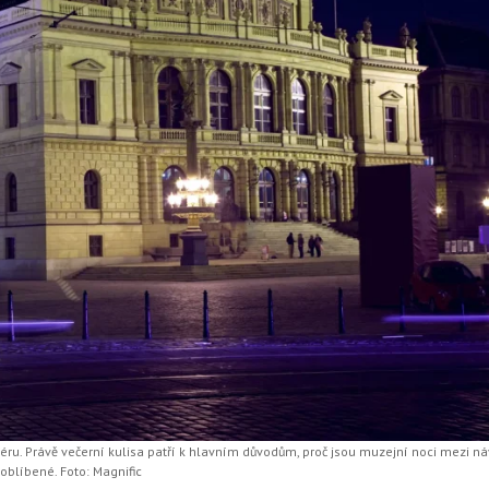
éru. Právě večerní kulisa patří k hlavním důvodům, proč jsou muzejní noci mezi ná
oblíbené. Foto: Magnific