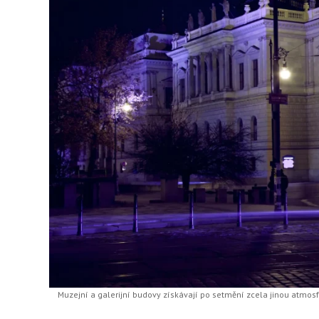
Muzejní a galerijní budovy získávají po setmění zcela jinou atmosf