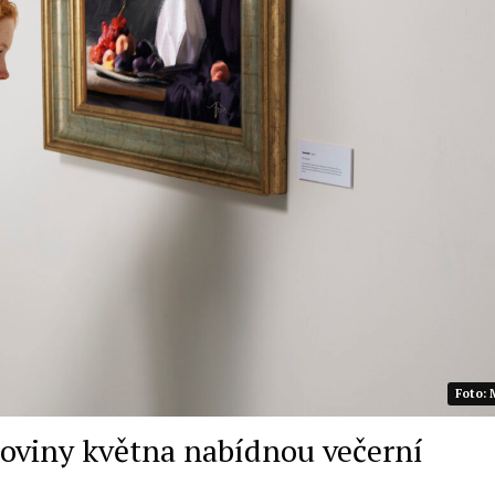
Foto: 
oloviny května nabídnou večerní