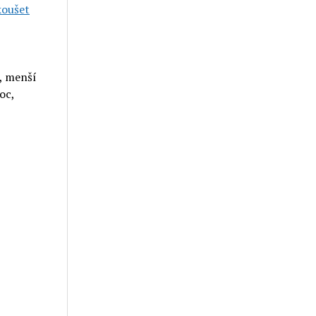
koušet
e, menší
oc,