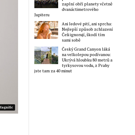
zaplní obří planety včetně
dvanáctimetrového
Jupiteru
Ani ledové pití, ani sprcha:
Nejlepší způsob zchlazení
Češi ignorují, škodí tím
sami sobě
Český Grand Canyon láká
na velkolepou podívanou:
Ukrývá hloubku 80 metrů a
tyrkysovou vodu, z Prahy
jste tam za 40 minut
Magnific