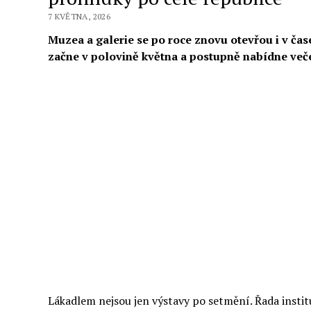
7 KVĚTNA, 2026
Muzea a galerie se po roce znovu otevřou i v čase
začne v polovině května a postupně nabídne veče
Lákadlem nejsou jen výstavy po setmění. Řada instit