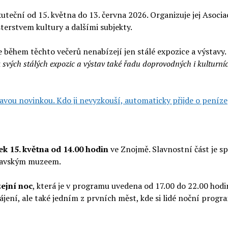
uteční od 15. května do 13. června 2026. Organizuje jej Asocia
sterstvem kultury a dalšími subjekty.
e během těchto večerů nenabízejí jen stálé expozice a výstavy.
 svých stálých expozic a výstav také řadu doprovodných i kulturní
avou novinkou. Kdo ji nevyzkouší, automaticky přijde o peníze
ek 15. května od 14.00 hodin
ve Znojmě. Slavnostní část je sp
ravským muzeem.
ejní noc
, která je v programu uvedena od 17.00 do 22.00 hodi
ní, ale také jedním z prvních měst, kde si lidé noční program