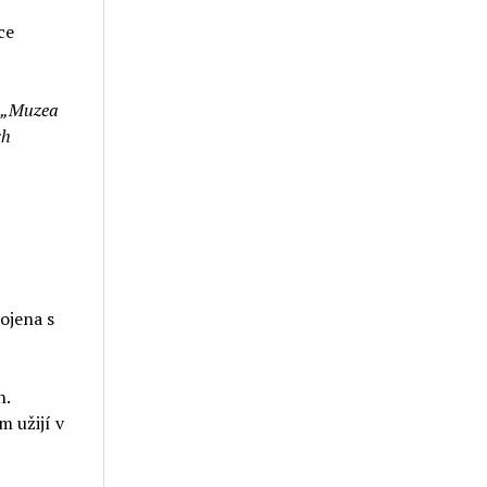
ce
„Muzea
ch
ojena s
n.
 užijí v