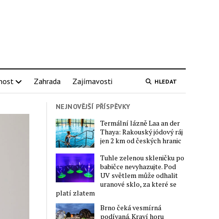
nost
Zahrada
Zajímavosti
HLEDAT
NEJNOVĚJŠÍ PŘÍSPĚVKY
Termální lázně Laa an der
Thaya: Rakouský jódový ráj
jen 2 km od českých hranic
Tuhle zelenou skleničku po
babičce nevyhazujte. Pod
UV světlem může odhalit
uranové sklo, za které se
platí zlatem
Brno čeká vesmírná
podívaná. Kraví horu