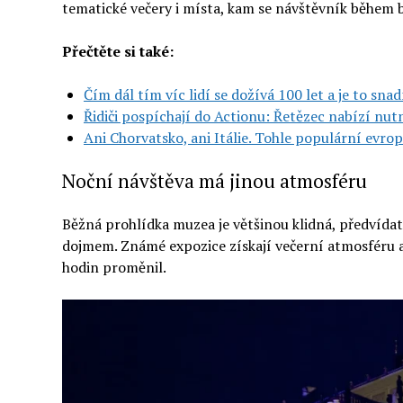
tematické večery i místa, kam se návštěvník během
Přečtěte si také:
Čím dál tím víc lidí se dožívá 100 let a je to sna
Řidiči pospíchají do Actionu: Řetězec nabízí nu
Ani Chorvatsko, ani Itálie. Tohle populární evro
Noční návštěva má jinou atmosféru
Běžná prohlídka muzea je většinou klidná, předvída
dojmem. Známé expozice získají večerní atmosféru a 
hodin proměnil.