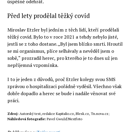
úspěšně odehrát.
Před lety prodělal těžký covid
Miroslav Etzler byl jedním z těch lidí, kteří prodělali
těžký covid. Bylo to v roce 2021 a tehdy nebylo jisté,
jestli se z toho dostane. „Byl jsem blízko smrti. Hroutil
se mi organismus, plíce selhávaly a nevěděl jsem o
sobě,“ prozradil herec, pro kterého je to dnes už jen
nepříjemná vzpomínka.
I to je jeden z důvodů, proč Etzler kolegy svou SMS
zprávou o hospitalizaci pořádně vyděsil. Všechno však
dobře dopadlo a herec se bude i nadále věnovat své
práci.
Zdroj:
Autorský text, redakce Kapitalio.cz, Blesk.cz, Tn.nova.cz;
Náhledová fotografie:
Pavel Gwužď/Nextfoto