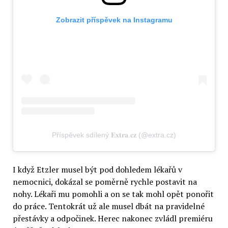
Zobrazit příspěvek na Instagramu
Příspěvek sdílený 𝐄𝐱𝐭𝐫𝐚.𝐜𝐳 (@extra.cz)
I když Etzler musel být pod dohledem lékařů v
nemocnici, dokázal se poměrně rychle postavit na
nohy. Lékaři mu pomohli a on se tak mohl opět ponořit
do práce. Tentokrát už ale musel dbát na pravidelné
přestávky a odpočinek. Herec nakonec zvládl premiéru