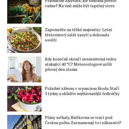
Pravidelně zaléváte, ale zahrada přesto
vadne? Na vině může být tepelný stres
Zapomeňte na těžké majonézy: Letní
těstovinový salát zasytí a dokonale
osvěží
Kdy konečně skončí nesnesitelná vedra
atakující 40 °C? Meteorologové určili
přesný den zlomu
Prázdné záhony v srpnu jsou škoda. Stačí
3 týdny a sklidíte nejšťavnatější ředkvičky
Plány selhaly, Balíkovna se vrací pod
Českou poštu. Zaznamenají to i zákazníci?