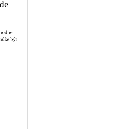
ude
zhodne
 může být