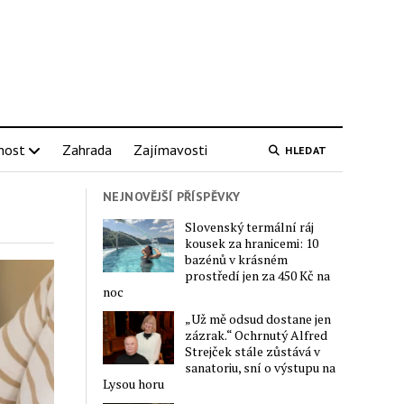
nost
Zahrada
Zajímavosti
HLEDAT
NEJNOVĚJŠÍ PŘÍSPĚVKY
Slovenský termální ráj
kousek za hranicemi: 10
bazénů v krásném
prostředí jen za 450 Kč na
noc
„Už mě odsud dostane jen
zázrak.“ Ochrnutý Alfred
Strejček stále zůstává v
sanatoriu, sní o výstupu na
Lysou horu