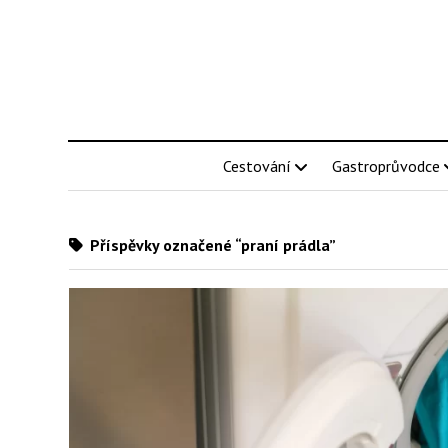
Cestování
Gastroprůvodce
Příspěvky označené “praní prádla”