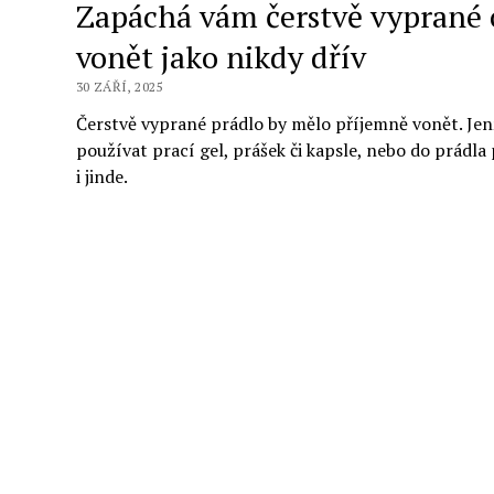
Zapáchá vám čerstvě vyprané o
vonět jako nikdy dřív
30 ZÁŘÍ, 2025
Čerstvě vyprané prádlo by mělo příjemně vonět. Jenž
používat prací gel, prášek či kapsle, nebo do prádla
i jinde.