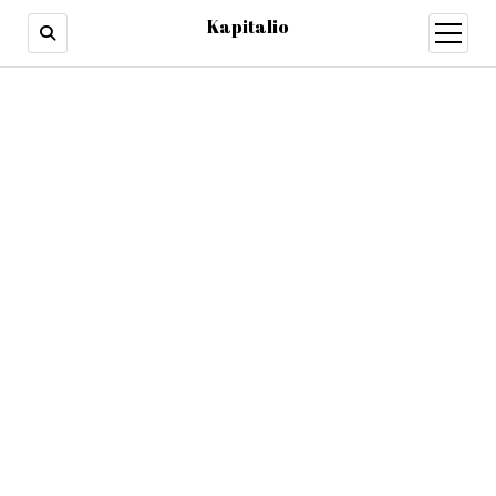
Kapitalio
otevřít
menu