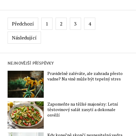
Stránkování
Předchozí
1
2
3
4
příspěvků
Následující
NEJNOVĚJŠÍ PŘÍSPĚVKY
Pravidelně zaléváte, ale zahrada přesto
vadne? Na vině může být tepelný stres
Zapomeňte na těžké majonézy: Letní
těstovinový salát zasytí a dokonale
osvěží
Kdy konečně skončí nesnesitelná vedra