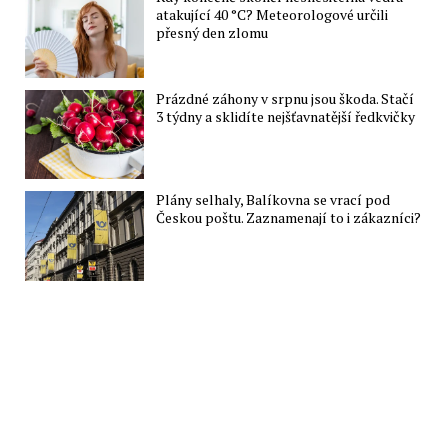
atakující 40 °C? Meteorologové určili
přesný den zlomu
Prázdné záhony v srpnu jsou škoda. Stačí
3 týdny a sklidíte nejšťavnatější ředkvičky
Plány selhaly, Balíkovna se vrací pod
Českou poštu. Zaznamenají to i zákazníci?