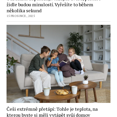
židle budou minulostí. Vyřešíte to během
několika sekund
15 PROSINCE, 2025
Češi extrémně přetápí: Tohle je teplota, na
kterou byste si měli vytápět svůj domov